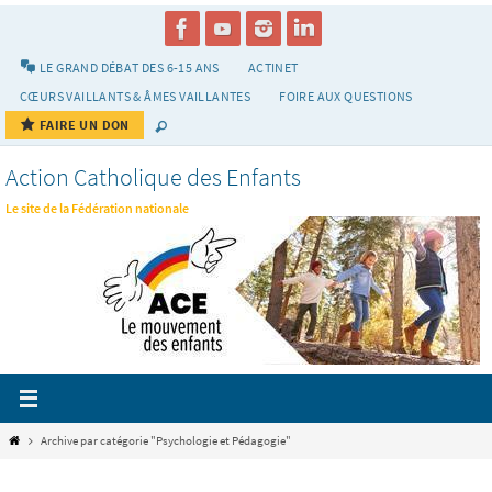
Passer
vers
le
LE GRAND DÉBAT DES 6-15 ANS
ACTINET
contenu
CŒURS VAILLANTS & ÂMES VAILLANTES
FOIRE AUX QUESTIONS
FAIRE UN DON
Action Catholique des Enfants
Le site de la Fédération nationale
Home
Archive par catégorie "Psychologie et Pédagogie"