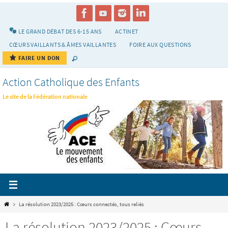
Passer
vers
le
LE GRAND DÉBAT DES 6-15 ANS
ACTINET
contenu
CŒURS VAILLANTS & ÂMES VAILLANTES
FOIRE AUX QUESTIONS
FAIRE UN DON
Action Catholique des Enfants
Le site de la Fédération nationale
Home
La résolution 2023/2025 : Cœurs connectés, tous reliés
La résolution 2023/2025 : Cœurs