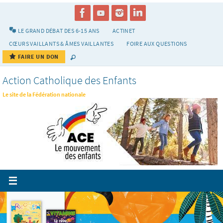
Passer
vers
le
LE GRAND DÉBAT DES 6-15 ANS
ACTINET
contenu
CŒURS VAILLANTS & ÂMES VAILLANTES
FOIRE AUX QUESTIONS
FAIRE UN DON
Action Catholique des Enfants
Le site de la Fédération nationale