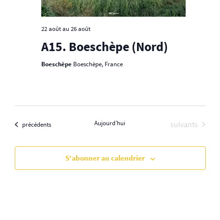
a
n
22 août
au
26 août
e
t
A15. Boeschèpe (Nord)
m
i
Boeschèpe
Boeschèpe, France
e
o
n
n
t
Aujourd’hui
Évènements
suivants
Évènements
précédents
d
e
S’abonner au calendrier
v
u