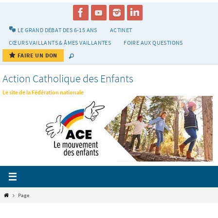
Passer
vers
le
LE GRAND DÉBAT DES 6-15 ANS
ACTINET
contenu
CŒURS VAILLANTS & ÂMES VAILLANTES
FOIRE AUX QUESTIONS
FAIRE UN DON
Action Catholique des Enfants
Le site de la Fédération nationale
Home
Page