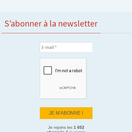
t
s
S’abonner à la newsletter
Je rejoins les
1 652