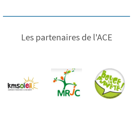
e
s
É
Les partenaires de l'ACE
v
è
n
e
m
e
n