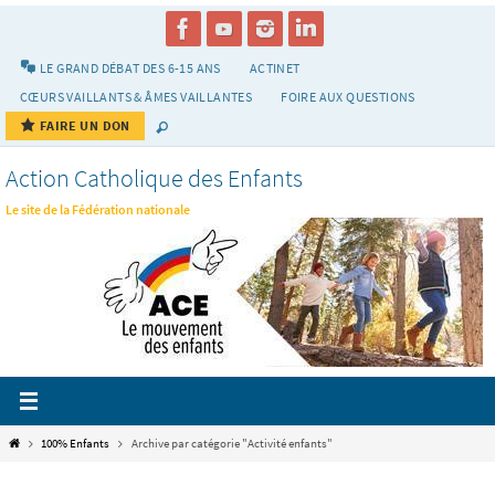
Passer
vers
le
LE GRAND DÉBAT DES 6-15 ANS
ACTINET
contenu
CŒURS VAILLANTS & ÂMES VAILLANTES
FOIRE AUX QUESTIONS
FAIRE UN DON
Action Catholique des Enfants
Le site de la Fédération nationale
Home
100% Enfants
Archive par catégorie "Activité enfants"