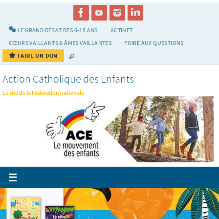
Passer
vers
le
LE GRAND DÉBAT DES 6-15 ANS
ACTINET
contenu
CŒURS VAILLANTS & ÂMES VAILLANTES
FOIRE AUX QUESTIONS
FAIRE UN DON
Action Catholique des Enfants
Le site de la Fédération nationale