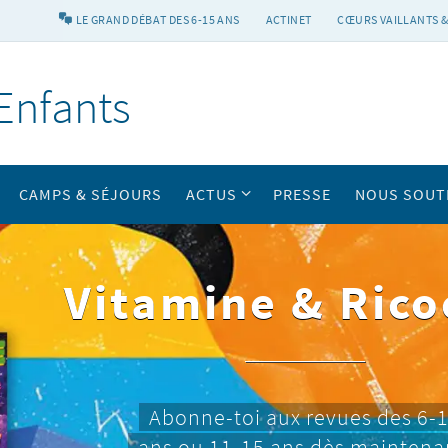
LE GRAND DÉBAT DES 6-15 ANS
ACTINET
CŒURS VAILLANTS &
Enfants
CAMPS & SÉJOURS
ACTUS
PRESSE
NOUS SOUT
Vitamine & Rico
Abonne-toi aux revues des 6-
ans ou 11-15 ans dès maintena