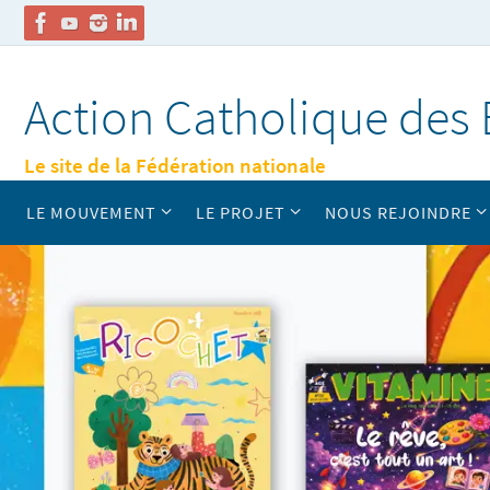
Passer
vers
Action Catholique des 
le
contenu
Le site de la Fédération nationale
Passer
LE MOUVEMENT
LE PROJET
NOUS REJOINDRE
vers
le
contenu