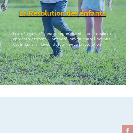
La Résolution des enfants
Les délégués régionaux représentant leurs copains «
apprentis citoyens », ont voté lors du conseil National
des Enfants, en faveur de leur nouvelle résolution.