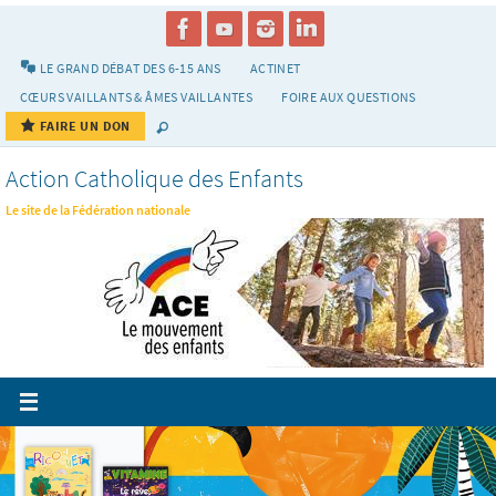
Passer
vers
le
LE GRAND DÉBAT DES 6-15 ANS
ACTINET
contenu
CŒURS VAILLANTS & ÂMES VAILLANTES
FOIRE AUX QUESTIONS
FAIRE UN DON
Action Catholique des Enfants
Le site de la Fédération nationale