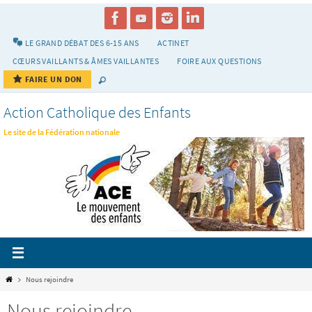
Passer
vers
le
LE GRAND DÉBAT DES 6-15 ANS
ACTINET
contenu
CŒURS VAILLANTS & ÂMES VAILLANTES
FOIRE AUX QUESTIONS
FAIRE UN DON
Action Catholique des Enfants
Le site de la Fédération nationale
Home
Nous rejoindre
Nous rejoindre