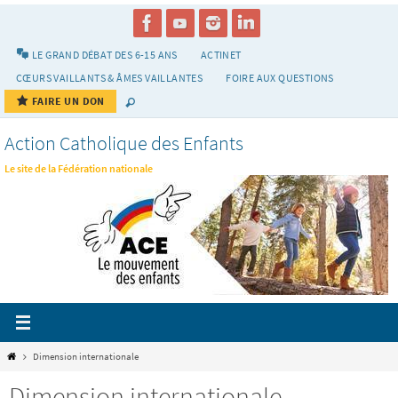
Passer
vers
le
LE GRAND DÉBAT DES 6-15 ANS
ACTINET
contenu
CŒURS VAILLANTS & ÂMES VAILLANTES
FOIRE AUX QUESTIONS
FAIRE UN DON
Action Catholique des Enfants
Le site de la Fédération nationale
Home
Dimension internationale
Dimension internationale