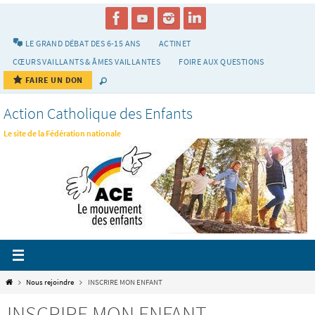
Passer
vers
le
LE GRAND DÉBAT DES 6-15 ANS
ACTINET
contenu
CŒURS VAILLANTS & ÂMES VAILLANTES
FOIRE AUX QUESTIONS
FAIRE UN DON
Action Catholique des Enfants
Le site de la Fédération nationale
Home
Nous rejoindre
INSCRIRE MON ENFANT
INSCRIRE MON ENFANT