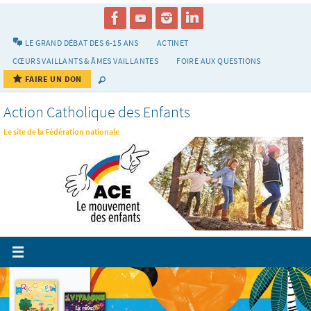
Passer
vers
le
LE GRAND DÉBAT DES 6-15 ANS
ACTINET
contenu
CŒURS VAILLANTS & ÂMES VAILLANTES
FOIRE AUX QUESTIONS
FAIRE UN DON
Action Catholique des Enfants
Le site de la Fédération nationale