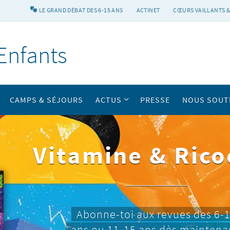
LE GRAND DÉBAT DES 6-15 ANS
ACTINET
CŒURS VAILLANTS &
Enfants
CAMPS & SÉJOURS
ACTUS
PRESSE
NOUS SOUT
Vitamine & Rico
Abonne-toi aux revues des 6-
ans ou 11-15 ans dès maintena