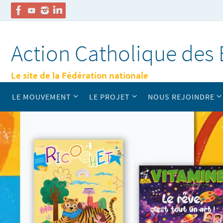
Passer
vers
Action Catholique des 
le
contenu
Le site de la Fédération nationale
Passer
LE MOUVEMENT
LE PROJET
NOUS REJOINDRE
vers
le
contenu