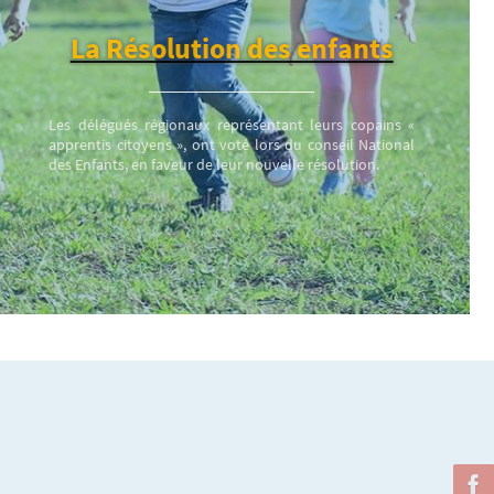
La Résolution des enfants
Les délégués régionaux représentant leurs copains «
apprentis citoyens », ont voté lors du conseil National
des Enfants, en faveur de leur nouvelle résolution.