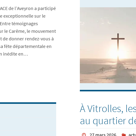
l’ACE de l’Aveyron a participé
e exceptionnelle sur le
 Entre témoignages
our le Carême, le mouvement
nt de donner rendez-vous à
sa fête départementale en
on inédite en…
À Vitrolles, l
au quartier de
27 mars 2026
act