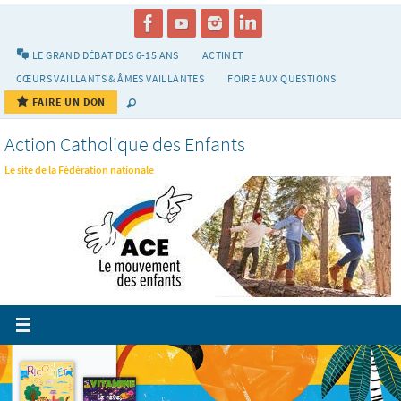
Passer
vers
le
LE GRAND DÉBAT DES 6-15 ANS
ACTINET
contenu
CŒURS VAILLANTS & ÂMES VAILLANTES
FOIRE AUX QUESTIONS
FAIRE UN DON
Action Catholique des Enfants
Le site de la Fédération nationale