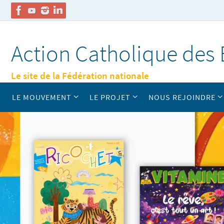
Passer
vers
Action Catholique des 
le
contenu
Le site de la Fédération nationale
Passer
LE MOUVEMENT
LE PROJET
NOUS REJOINDRE
vers
le
contenu