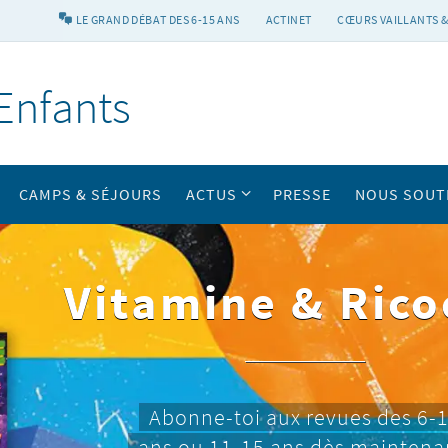
LE GRAND DÉBAT DES 6-15 ANS
ACTINET
CŒURS VAILLANTS &
Enfants
CAMPS & SÉJOURS
ACTUS
PRESSE
NOUS SOUT
Vitamine & Rico
Abonne-toi aux revues des 6-
ans ou 11-15 ans dès maintena