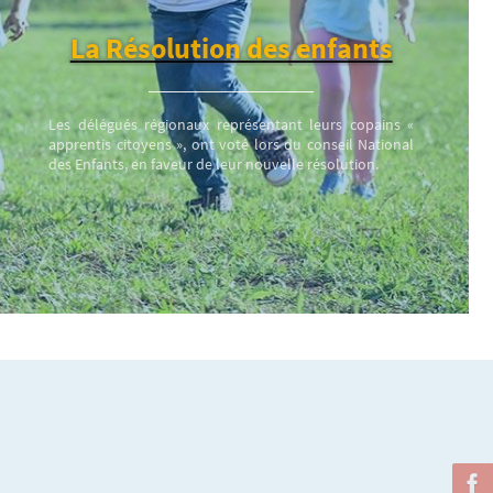
La Résolution des enfants
Les délégués régionaux représentant leurs copains «
apprentis citoyens », ont voté lors du conseil National
des Enfants, en faveur de leur nouvelle résolution.