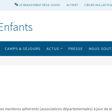
LE GRAND DÉBAT DES 6-15 ANS
ACTINET
CŒURS VAILLANTS &
Enfants
CAMPS & SÉJOURS
ACTUS
PRESSE
NOUS SOUT
s membres adhérents (associations départementales) à jour de leur 