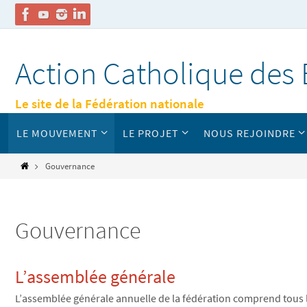
Passer
vers
Action Catholique des 
le
contenu
Le site de la Fédération nationale
Passer
LE MOUVEMENT
LE PROJET
NOUS REJOINDRE
vers
le
contenu
Home
Gouvernance
Gouvernance
L’assemblée générale
L’assemblée générale annuelle de la fédération comprend tous le