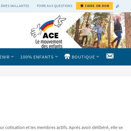
 ÂMES VAILLANTES
FOIRE AUX QUESTIONS
FAIRE UN DON
CONTAC
ENIR
100% ENFANTS
BOUTIQUE
cotisation et les membres actifs. Après avoir délibéré, elle se