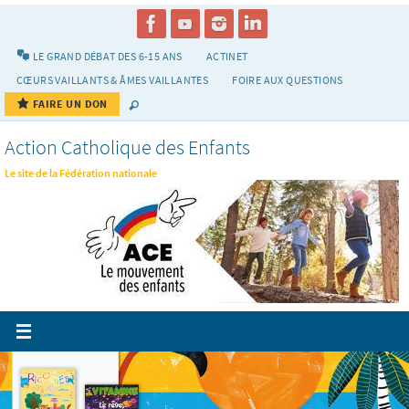
Passer
vers
le
LE GRAND DÉBAT DES 6-15 ANS
ACTINET
contenu
CŒURS VAILLANTS & ÂMES VAILLANTES
FOIRE AUX QUESTIONS
FAIRE UN DON
Action Catholique des Enfants
Le site de la Fédération nationale