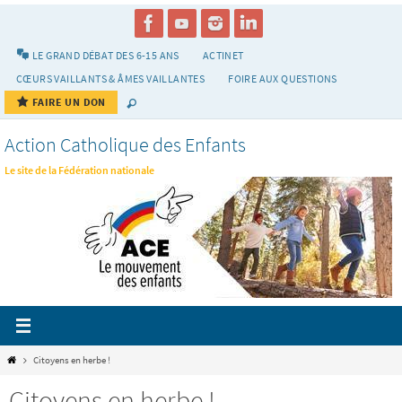
Passer
vers
le
LE GRAND DÉBAT DES 6-15 ANS
ACTINET
contenu
CŒURS VAILLANTS & ÂMES VAILLANTES
FOIRE AUX QUESTIONS
FAIRE UN DON
Action Catholique des Enfants
Le site de la Fédération nationale
Home
Citoyens en herbe !
Citoyens en herbe !