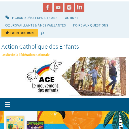
Passer
vers
le
LE GRAND DÉBAT DES 6-15 ANS
ACTINET
contenu
CŒURS VAILLANTS & ÂMES VAILLANTES
FOIRE AUX QUESTIONS
FAIRE UN DON
Action Catholique des Enfants
Le site de la Fédération nationale