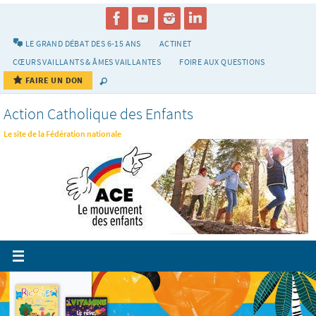
Passer
vers
le
LE GRAND DÉBAT DES 6-15 ANS
ACTINET
contenu
CŒURS VAILLANTS & ÂMES VAILLANTES
FOIRE AUX QUESTIONS
FAIRE UN DON
Action Catholique des Enfants
Le site de la Fédération nationale