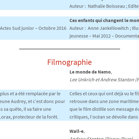
Auteur : Nathalie Boisseau ; Edite
Ces enfants qui changent le mon
 : Actes Sud junior – Octobre 2016
Auteur : Anne Jankéliowitch ; Illu
jeunesse – Mai 2012 – Documentai
Filmographie
Le monde de Nemo
,
Lee Unkrich et Andrew Stanton (P
 plus et a été remplacée par le
Celles et ceux qui ont déjà vu le
jeune Audrey, et c’est donc pour
retrouve dans une zone maritime d
 sa quête, il va faire une
que le film distille son message 
Lorax, protecteur de la forêt.
critiques, l’océan se dévoile dans
Wall-e
,
Andrew Stanton (Disney Pixar)