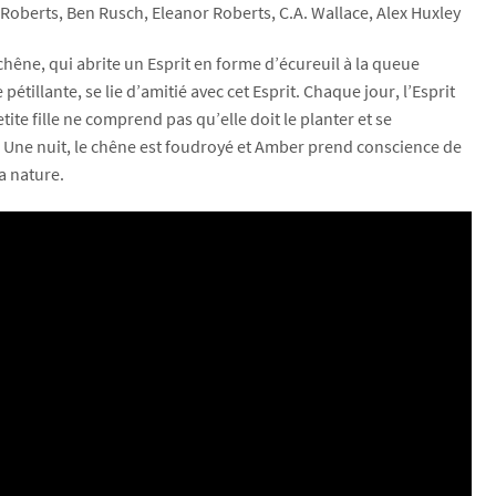
oberts, Ben Rusch, Eleanor Roberts, C.A. Wallace, Alex Huxley
hêne, qui abrite un Esprit en forme d’écureuil à la queue
étillante, se lie d’amitié avec cet Esprit. Chaque jour, l’Esprit
tite fille ne comprend pas qu’elle doit le planter et se
e. Une nuit, le chêne est foudroyé et Amber prend conscience de
a nature.