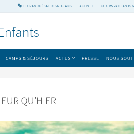
LE GRAND DÉBAT DES 6-15 ANS
ACTINET
CŒURS VAILLANTS &
Enfants
CAMPS & SÉJOURS
ACTUS
PRESSE
NOUS SOUT
LLEUR QU’HIER