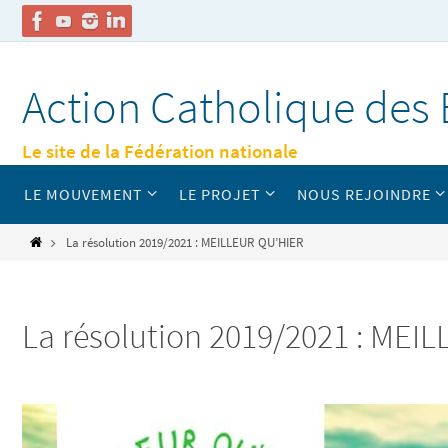
Passer
vers
Action Catholique des 
le
contenu
Le site de la Fédération nationale
Passer
LE MOUVEMENT
LE PROJET
NOUS REJOINDRE
vers
le
contenu
Home
La résolution 2019/2021 : MEILLEUR QU’HIER
La résolution 2019/2021 : MEI