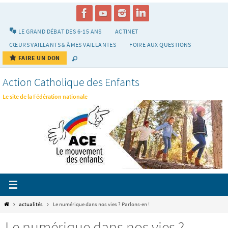
Passer
vers
le
LE GRAND DÉBAT DES 6-15 ANS
ACTINET
contenu
CŒURS VAILLANTS & ÂMES VAILLANTES
FOIRE AUX QUESTIONS
FAIRE UN DON
Action Catholique des Enfants
Le site de la Fédération nationale
Home
actualités
Le numérique dans nos vies ? Parlons-en !
Le numérique dans nos vies ?