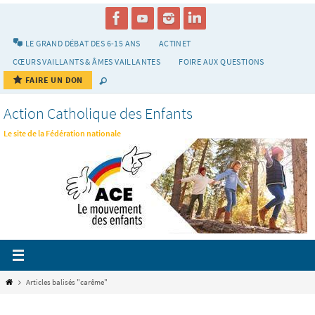
Passer
vers
le
LE GRAND DÉBAT DES 6-15 ANS
ACTINET
contenu
CŒURS VAILLANTS & ÂMES VAILLANTES
FOIRE AUX QUESTIONS
FAIRE UN DON
Action Catholique des Enfants
Le site de la Fédération nationale
Home
Articles balisés "carême"