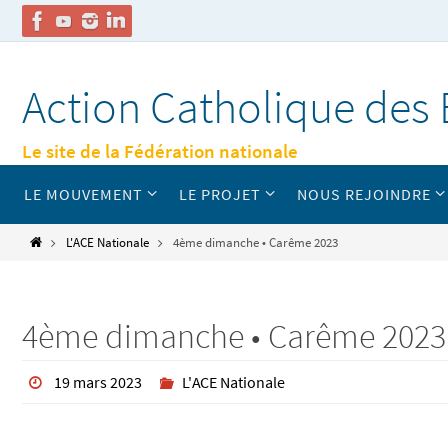
Passer
vers
Action Catholique des 
le
contenu
Le site de la Fédération nationale
Passer
LE MOUVEMENT
LE PROJET
NOUS REJOINDRE
vers
le
contenu
Home
L'ACE Nationale
4ème dimanche • Carême 2023
4ème dimanche • Carême 2023
19 mars 2023
L'ACE Nationale