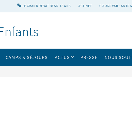
LE GRAND DÉBAT DES 6-15 ANS
ACTINET
CŒURS VAILLANTS &
Enfants
CAMPS & SÉJOURS
ACTUS
PRESSE
NOUS SOUT