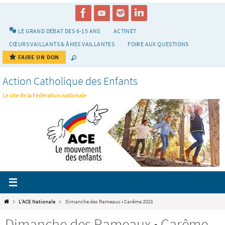
Passer
vers
le
LE GRAND DÉBAT DES 6-15 ANS
ACTINET
contenu
CŒURS VAILLANTS & ÂMES VAILLANTES
FOIRE AUX QUESTIONS
FAIRE UN DON
Action Catholique des Enfants
Le site de la Fédération nationale
Home
L'ACE Nationale
Dimanche des Rameaux • Carême 2023
Dimanche des Rameaux • Carême