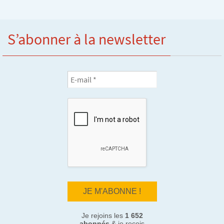
S’abonner à la newsletter
Je rejoins les
1 652
abonnés
& je reçois