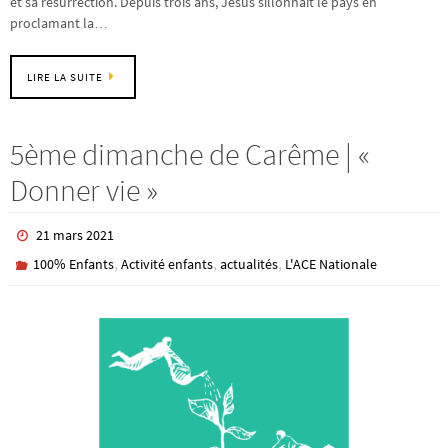
et sa résurrection. Depuis trois ans, Jésus sillonnait le pays en
proclamant la…
LIRE LA SUITE
5ème dimanche de Carême | «
Donner vie »
21 mars 2021
,
,
,
100% Enfants
Activité enfants
actualités
L'ACE Nationale