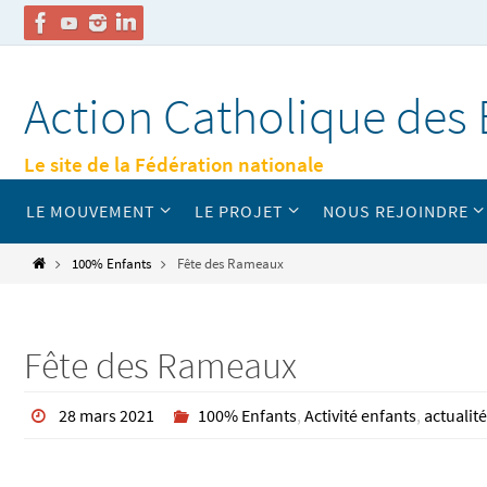
Passer
vers
Action Catholique des 
le
contenu
Le site de la Fédération nationale
Passer
LE MOUVEMENT
LE PROJET
NOUS REJOINDRE
vers
le
contenu
Home
100% Enfants
Fête des Rameaux
Fête des Rameaux
28 mars 2021
100% Enfants
,
Activité enfants
,
actualit