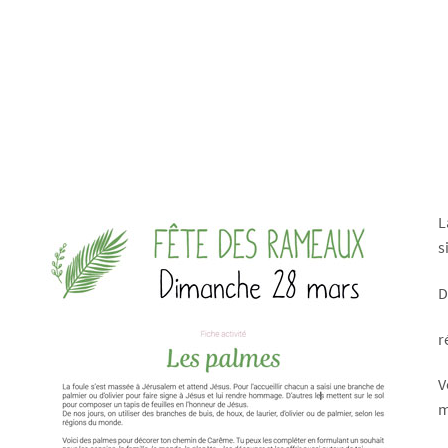
L
s
D
r
V
m