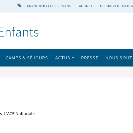
LE GRAND DÉBAT DES 6-15 ANS
ACTINET
CŒURS VAILLANTS &
Enfants
CAMPS & SÉJOURS
ACTUS
PRESSE
NOUS SOUT
és
,
L'ACE Nationale