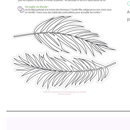
O
A
p