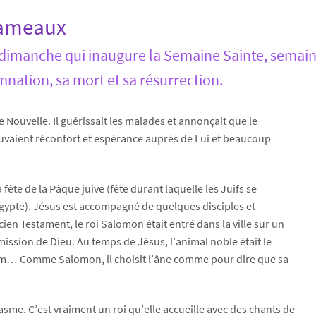
 Rameaux
imanche qui inaugure la Semaine Sainte, semaine 
nation, sa mort et sa résurrection.
 Nouvelle. Il guérissait les malades et annonçait que le
aient réconfort et espérance auprès de Lui et beaucoup
 fête de la Pâque juive (fête durant laquelle les Juifs se
Egypte). Jésus est accompagné de quelques disciples et
cien Testament, le roi Salomon était entré dans la ville sur un
ission de Dieu. Au temps de Jésus, l’animal noble était le
alem… Comme Salomon, il choisit l’âne comme pour dire que sa
iasme. C’est vraiment un roi qu’elle accueille avec des chants de