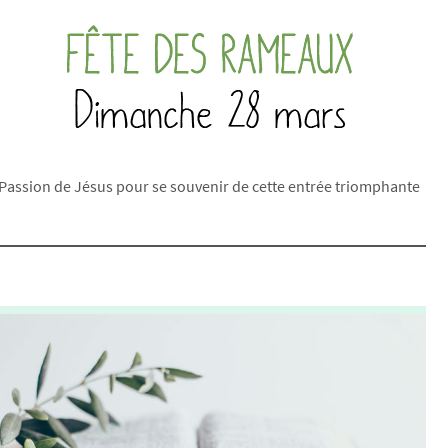
 Passion de Jésus pour se souvenir de cette entrée triomphante