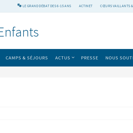
LE GRAND DÉBAT DES 6-15 ANS
ACTINET
CŒURS VAILLANTS &
Enfants
CAMPS & SÉJOURS
ACTUS
PRESSE
NOUS SOUT