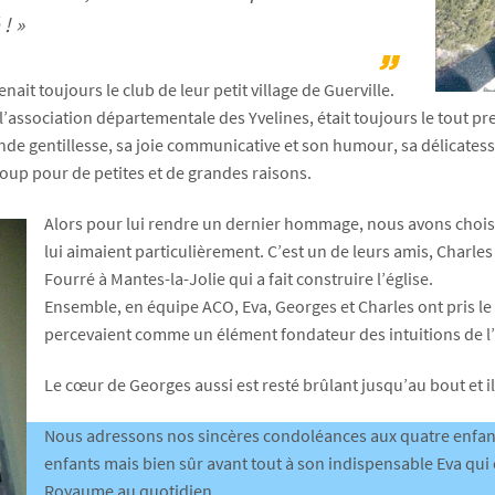
! »
ait toujours le club de leur petit village de Guerville.
r l’association départementale des Yvelines, était toujours le tout p
nde gentillesse, sa joie communicative et son humour, sa délicatess
up pour de petites et de grandes raisons.
Alors pour lui rendre un dernier hommage, nous avons choisi
lui aimaient particulièrement. C’est un de leurs amis, Charles Ca
Fourré à Mantes-la-Jolie qui a fait construire l’église.
Ensemble, en équipe ACO, Eva, Georges et Charles ont pris le 
percevaient comme un élément fondateur des intuitions de l
Le cœur de Georges aussi est resté brûlant jusqu’au bout et 
Nous adressons nos sincères condoléances aux quatre enfants 
enfants mais bien sûr avant tout à son indispensable Eva qu
Royaume au quotidien.