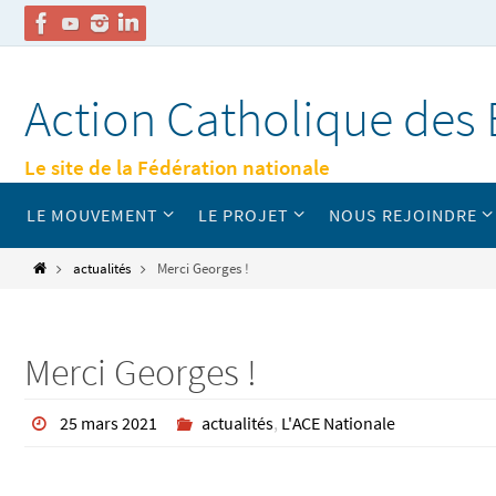
Passer
vers
Action Catholique des 
le
contenu
Le site de la Fédération nationale
Passer
LE MOUVEMENT
LE PROJET
NOUS REJOINDRE
vers
le
contenu
Home
actualités
Merci Georges !
Merci Georges !
25 mars 2021
actualités
,
L'ACE Nationale