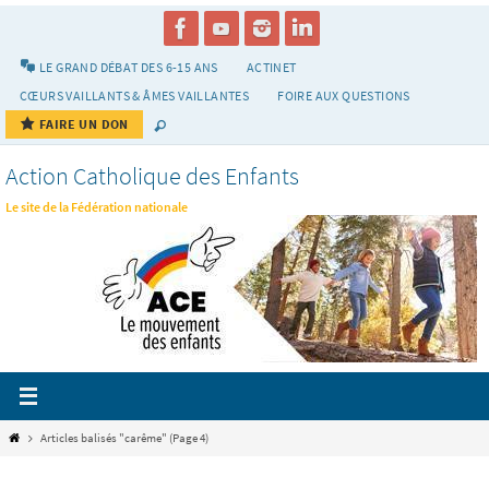
Passer
vers
le
LE GRAND DÉBAT DES 6-15 ANS
ACTINET
contenu
CŒURS VAILLANTS & ÂMES VAILLANTES
FOIRE AUX QUESTIONS
FAIRE UN DON
Action Catholique des Enfants
Le site de la Fédération nationale
Home
Articles balisés "carême"
(Page 4)