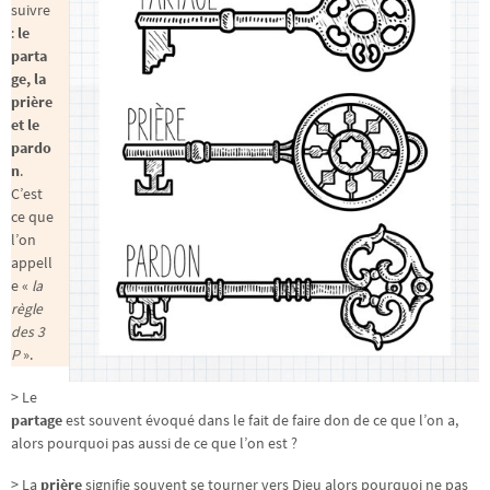
suivre
:
le
parta
ge, la
prière
et le
pardo
n
.
C’est
ce que
l’on
appell
e «
la
règle
des 3
P
».
> Le
partage
est souvent évoqué dans le fait de faire don de ce que l’on a,
alors pourquoi pas aussi de ce que l’on est ?
> La
prière
signifie souvent se tourner vers Dieu alors pourquoi ne pas