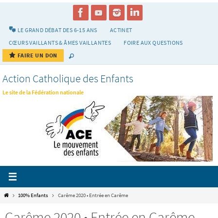
Passer
vers
le
LE GRAND DÉBAT DES 6-15 ANS
ACTINET
contenu
CŒURS VAILLANTS & ÂMES VAILLANTES
FOIRE AUX QUESTIONS
FAIRE UN DON
Action Catholique des Enfants
Le site de la Fédération nationale
Home
100% Enfants
Carême 2020 • Entrée en Carême
Carême 2020 • Entrée en Carême