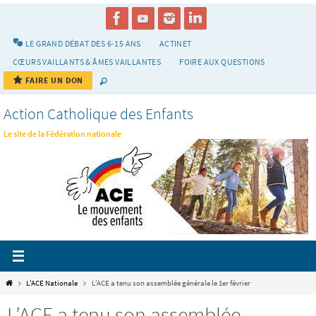
Passer
vers
le
LE GRAND DÉBAT DES 6-15 ANS
ACTINET
contenu
CŒURS VAILLANTS & ÂMES VAILLANTES
FOIRE AUX QUESTIONS
FAIRE UN DON
Action Catholique des Enfants
Le site de la Fédération nationale
Home
L'ACE Nationale
L’ACE a tenu son assemblée générale le 1er février
L’ACE a tenu son assemblée