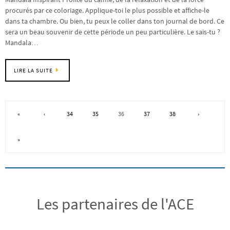
procurés par ce coloriage. Applique-toi le plus possible et affiche-le
dans ta chambre. Ou bien, tu peux le coller dans ton journal de bord. Ce
sera un beau souvenir de cette période un peu particulière. Le sais-tu ?
Mandala…
LIRE LA SUITE
«
‹
34
35
36
37
38
›
»
Les partenaires de l'ACE