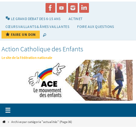
Passer
vers
le
LE GRAND DÉBAT DES 6-15 ANS
ACTINET
contenu
CŒURS VAILLANTS & ÂMES VAILLANTES
FOIRE AUX QUESTIONS
FAIRE UN DON
Action Catholique des Enfants
Le site de la Fédération nationale
Home
Archive par catégorie "actualités"
(Page 36)