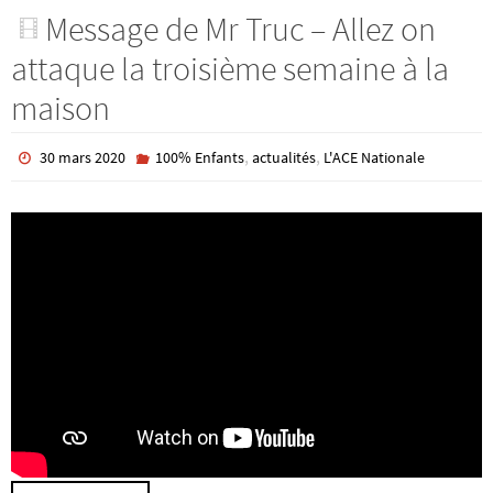
Message de Mr Truc – Allez on
attaque la troisième semaine à la
maison
,
,
30 mars 2020
100% Enfants
actualités
L'ACE Nationale