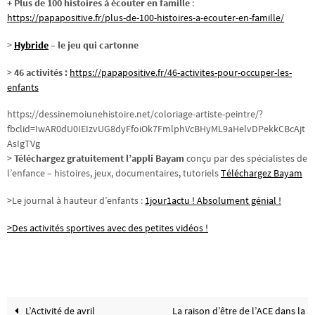
+ Plus de 100 histoires à écouter en famille
:
https://papapositive.fr/plus-de-100-histoires-a-ecouter-en-famille/
>
Hybride
– le jeu qui cartonne
>
46 activités :
https://papapositive.fr/46-activites-pour-occuper-les-
enfants
https://dessinemoiunehistoire.net/coloriage-artiste-peintre/?
fbclid=IwAR0dU0IEIzvUG8dyFfoiOk7FmlphVcBHyML9aHelvDPekkCBcAjt
AsIgTVg
>
Téléchargez gratuitement l’appli Bayam
conçu par des spécialistes de
l’enfance – histoires, jeux, documentaires, tutoriels
Téléchargez Bayam
>Le journal à hauteur d’enfants :
1jour1actu ! Absolument génial !
>Des activités sportives avec des petites vidéos !
L’Activité de avril
La raison d’être de l’ACE dans la