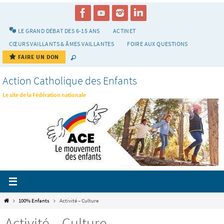
Passer
vers
le
LE GRAND DÉBAT DES 6-15 ANS
ACTINET
contenu
CŒURS VAILLANTS & ÂMES VAILLANTES
FOIRE AUX QUESTIONS
FAIRE UN DON
Action Catholique des Enfants
Le site de la Fédération nationale
Home
100% Enfants
Activité – Culture
Activité – Culture