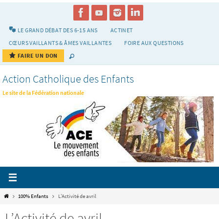
Passer
vers
le
LE GRAND DÉBAT DES 6-15 ANS
ACTINET
contenu
CŒURS VAILLANTS & ÂMES VAILLANTES
FOIRE AUX QUESTIONS
FAIRE UN DON
Action Catholique des Enfants
Le site de la Fédération nationale
Home
100% Enfants
L’Activité de avril
L’Activité de avril