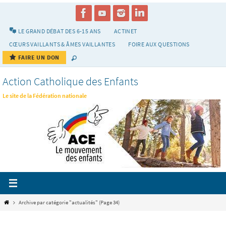
Passer
vers
le
LE GRAND DÉBAT DES 6-15 ANS
ACTINET
contenu
CŒURS VAILLANTS & ÂMES VAILLANTES
FOIRE AUX QUESTIONS
FAIRE UN DON
Action Catholique des Enfants
Le site de la Fédération nationale
Home
Archive par catégorie "actualités"
(Page 34)