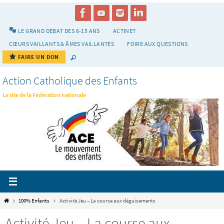
Passer
vers
le
LE GRAND DÉBAT DES 6-15 ANS
ACTINET
contenu
CŒURS VAILLANTS & ÂMES VAILLANTES
FOIRE AUX QUESTIONS
FAIRE UN DON
Action Catholique des Enfants
Le site de la Fédération nationale
Home
100% Enfants
Activité Jeu – La course aux déguisements
Activité Jeu – La course aux