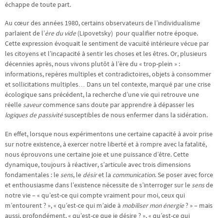
échappe de toute part.
Au cœur des années 1980, certains observateurs de l’individualisme
parlaient de l’
ère du vide
(Lipovetsky)
pour qualifier notre époque.
Cette expression évoquait le sentiment de vacuité intérieure vécue par
les citoyens et l’incapacité à sentir les choses et les êtres. Or, plusieurs
décennies après, nous vivons plutôt à l’ère du « trop-plein » :
informations, repères multiples et contradictoires, objets à consommer
et sollicitations multiples… Dans un tel contexte, marqué par une crise
écologique sans précédent, la recherche d’une vie qui retrouve une
réelle
saveur
commence sans doute par apprendre à dépasser les
logiques de passivité
susceptibles de nous enfermer dans la sidération.
En effet, lorsque nous expérimentons une certaine capacité à avoir prise
sur notre existence, à exercer notre liberté et à rompre avec la fatalité,
nous éprouvons une certaine joie et une puissance d’être. Cette
dynamique, toujours à réactiver, s’articule avec trois dimensions
fondamentales : le
sens
, le
désir
et la
communication
. Se poser avec force
et enthousiasme dans l’existence nécessite de s’interroger sur le
sens
de
notre vie – « qu’est-ce qui compte vraiment pour moi, ceux qui
m’entourent ? », « qu’est-ce qui m’aide à
mobiliser mon énergie
? » – mais
aussi, profondément, « qu’est-ce que je désire ? », « qu’est-ce qui