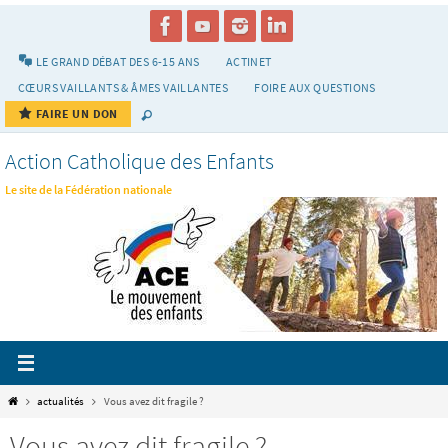
Passer
vers
le
LE GRAND DÉBAT DES 6-15 ANS
ACTINET
contenu
CŒURS VAILLANTS & ÂMES VAILLANTES
FOIRE AUX QUESTIONS
FAIRE UN DON
Action Catholique des Enfants
Le site de la Fédération nationale
Home
actualités
Vous avez dit fragile ?
Vous avez dit fragile ?