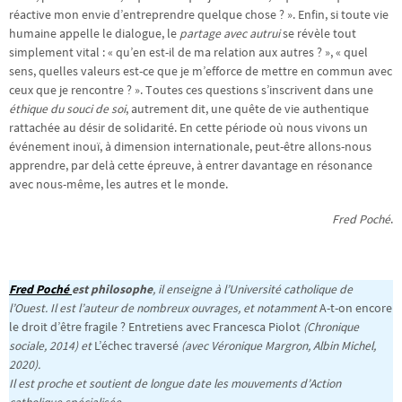
réactive mon envie d’entreprendre quelque chose ? ». Enfin, si toute vie
humaine appelle le dialogue, le
partage avec autrui
se révèle tout
simplement vital : « qu’en est-il de ma relation aux autres ? », « quel
sens, quelles valeurs est-ce que je m’efforce de mettre en commun avec
ceux que je rencontre ? ». Toutes ces questions s’inscrivent dans une
éthique du souci de soi
, autrement dit, une quête de vie authentique
rattachée au désir de solidarité. En cette période où nous vivons un
événement inouï, à dimension internationale, peut-être allons-nous
apprendre, par delà cette épreuve, à entrer davantage en résonance
avec nous-même, les autres et le monde.
Fred Poché
.
Fred Poché
est philosophe
, il enseigne à l’Université catholique de
l’Ouest. Il est l’auteur de nombreux ouvrages, et notamment
A-t-on encore
le droit d’être fragile ? Entretiens avec Francesca Piolot
(Chronique
sociale, 2014) et
L’échec traversé
(avec Véronique Margron, Albin Michel,
2020).
Il est proche et soutient de longue date les mouvements d’Action