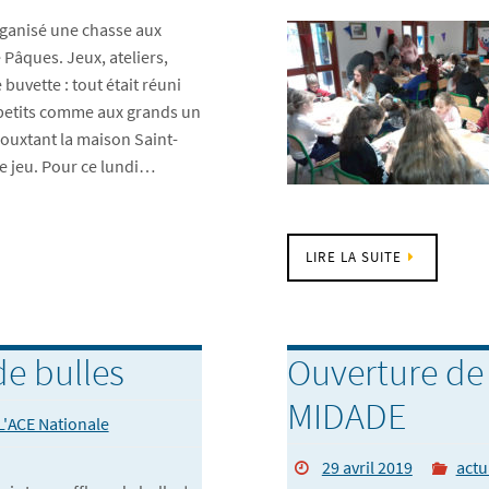
rganisé une chasse aux
 Pâques. Jeux, ateliers,
uvette : tout était réuni
 petits comme aux grands un
ouxtant la maison Saint-
ce jeu. Pour ce lundi…
LIRE LA SUITE
de bulles
Ouverture de 
MIDADE
L'ACE Nationale
29 avril 2019
actu