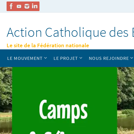
Passer
vers
Action Catholique des 
le
contenu
Le site de la Fédération nationale
Passer
LE MOUVEMENT
LE PROJET
NOUS REJOINDRE
vers
le
contenu