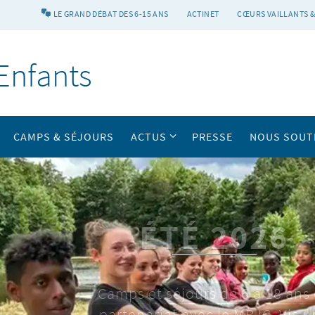
LE GRAND DÉBAT DES 6-15 ANS
ACTINET
CŒURS VAILLANTS &
Enfants
CAMPS & SÉJOURS
ACTUS
PRESSE
NOUS SOUT
Vitamine & Rico
Abonne-toi aux revues des 6-
ans ou 11-15 ans dès maintena