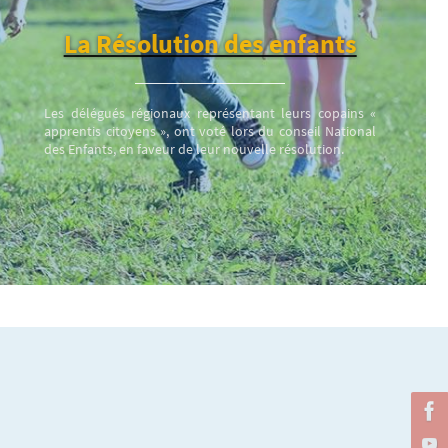
La Résolution des enfants
Les délégués régionaux représentant leurs copains «
apprentis citoyens », ont voté lors du conseil National
des Enfants, en faveur de leur nouvelle résolution.