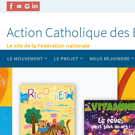
Passer
vers
Action Catholique des 
le
contenu
Le site de la Fédération nationale
Passer
LE MOUVEMENT
LE PROJET
NOUS REJOINDRE
vers
le
contenu