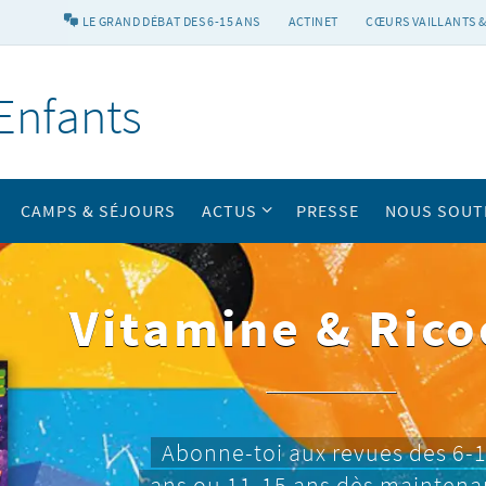
LE GRAND DÉBAT DES 6-15 ANS
ACTINET
CŒURS VAILLANTS &
Enfants
CAMPS & SÉJOURS
ACTUS
PRESSE
NOUS SOUT
Vitamine & Rico
Abonne-toi aux revues des 6-
ans ou 11-15 ans dès maintena