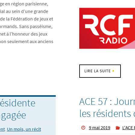
ge en région parisienne,
al au sein d’une grande
de la Fédération de jeux et
normands. Sans passéisme,
met à l’honneur des jeux
 non seulement aux anciens
LIRE LA SUITE
ACE 57 : Jour
résidente
les résidents
ngagée
9 mai 2019
L'ACE 
ent
,
Un mois, un récit