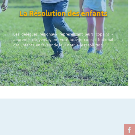
La Résolution des enfants
Les délégués régionaux représentant leurs copains «
apprentis citoyens », ont voté lors du conseil National
des Enfants, en faveur de leur nouvelle résolution.