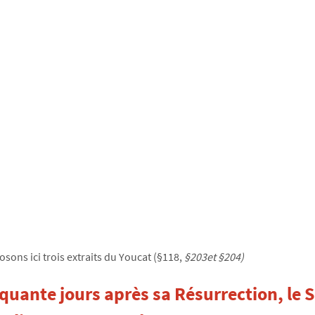
ons ici trois extraits du Youcat (§118,
§203et §204)
nquante jours après sa Résurrection, le S