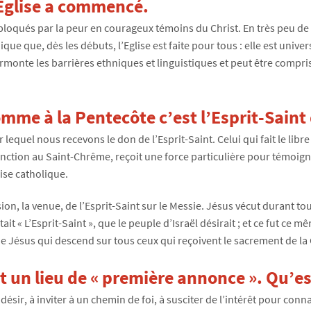
l’Eglise a commencé.
bloqués par la peur en courageux témoins du Christ. En très peu de t
que que, dès les débuts, l’Eglise est faite pour tous : elle est univ
urmonte les barrières ethniques et linguistiques et peut être comprise 
me à la Pentecôte c’est l’Esprit-Saint 
 lequel nous recevons le don de l’Esprit-Saint. Celui qui fait le lib
’onction au Saint-Chrême, reçoit une force particulière pour témoign
ise catholique.
ion, la venue, de l’Esprit-Saint sur le Messie. Jésus vécut durant tou
t « L’Esprit-Saint », que le peuple d’Israël désirait ; et ce fut ce 
t de Jésus qui descend sur tous ceux qui reçoivent le sacrement de la
t un lieu de « première annonce ». Qu’est
désir, à inviter à un chemin de foi, à susciter de l’intérêt pour con