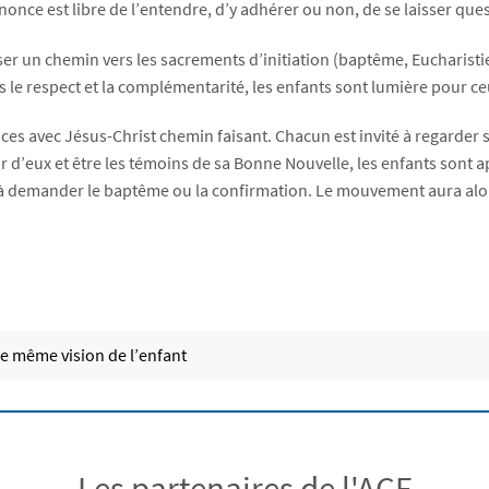
annonce est libre de l’entendre, d’y adhérer ou non, de se laisser que
r un chemin vers les sacrements d’initiation (baptême, Eucharistie,
ns le respect et la complémentarité, les enfants sont lumière pour ce
es avec Jésus-Christ chemin faisant. Chacun est invité à regarder sa
 d’eux et être les témoins de sa Bonne Nouvelle, les enfants sont ap
 à demander le baptême ou la confirmation. Le mouvement aura alor
ne même vision de l’enfant
Les partenaires de l'ACE