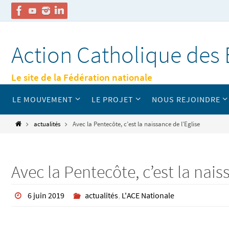
Passer
vers
Action Catholique des 
le
contenu
Le site de la Fédération nationale
Passer
LE MOUVEMENT
LE PROJET
NOUS REJOINDRE
vers
le
contenu
Home
actualités
Avec la Pentecôte, c’est la naissance de l’Eglise
Avec la Pentecôte, c’est la nais
6 juin 2019
actualités
,
L'ACE Nationale