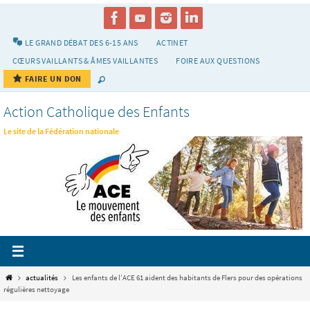
Passer
vers
le
LE GRAND DÉBAT DES 6-15 ANS
ACTINET
contenu
CŒURS VAILLANTS & ÂMES VAILLANTES
FOIRE AUX QUESTIONS
FAIRE UN DON
Action Catholique des Enfants
Le site de la Fédération nationale
Home
actualités
Les enfants de l’ACE 61 aident des habitants de Flers pour des opérations
régulières nettoyage