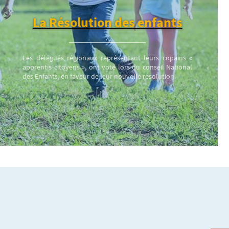
La Résolution des enfants
Les délégués régionaux représentant leurs copains «
apprentis citoyens », ont voté lors du conseil National
des Enfants, en faveur de leur nouvelle résolution.