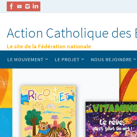
Passer
vers
Action Catholique des 
le
contenu
Le site de la Fédération nationale
Passer
LE MOUVEMENT
LE PROJET
NOUS REJOINDRE
vers
le
contenu