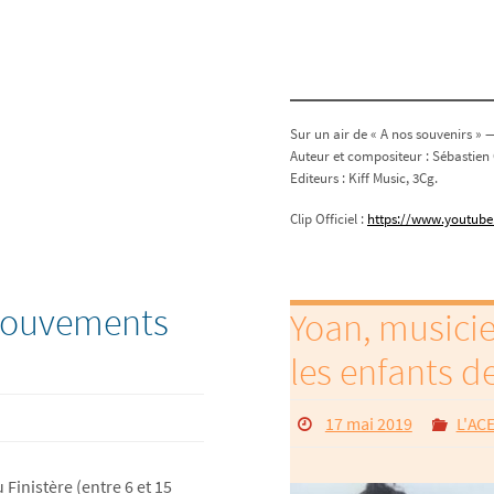
Sur un air de « A nos souvenirs »
Auteur et compositeur : Sébastien
Editeurs : Kiff Music, 3Cg.
Clip Officiel :
https://www.youtub
-mouvements
Yoan, musici
les enfants d
17 mai 2019
L'ACE
 Finistère (entre 6 et 15