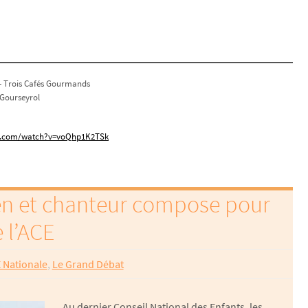
 — Trois Cafés Gourmands
 Gourseyrol
e.com/watch?v=voQhp1K2TSk
en et chanteur compose pour
e l’ACE
 Nationale
,
Le Grand Débat
Au dernier Conseil National des Enfants, les