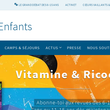
LE GRAND DÉBAT DES 6-15 ANS
ACTINET
CŒURS VAILLANTS &
Enfants
CAMPS & SÉJOURS
ACTUS
PRESSE
NOUS SOUT
Vitamine & Rico
Abonne-toi aux revues des 6-
ans ou 11-15 ans dès maintena