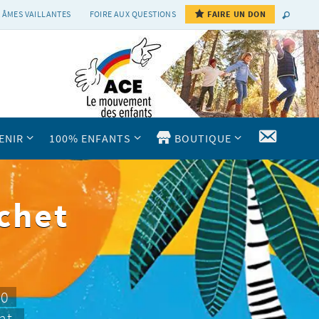
 ÂMES VAILLANTES
FOIRE AUX QUESTIONS
FAIRE UN DON
CONTAC
ENIR
100% ENFANTS
BOUTIQUE
chet
10
nt.