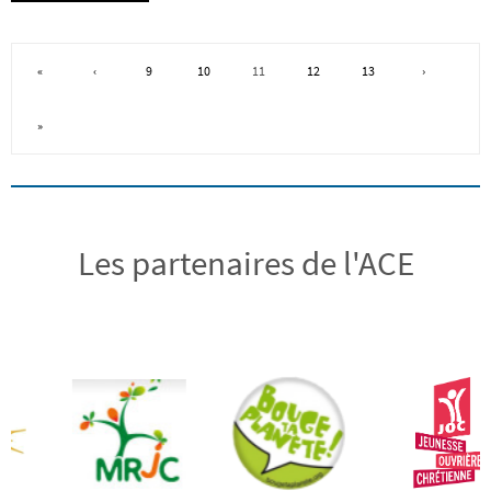
«
‹
9
10
11
12
13
›
»
Les partenaires de l'ACE