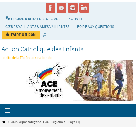
Passer
vers
le
LE GRAND DÉBAT DES 6-15 ANS
ACTINET
contenu
CŒURS VAILLANTS & ÂMES VAILLANTES
FOIRE AUX QUESTIONS
FAIRE UN DON
Action Catholique des Enfants
Le site de la Fédération nationale
Home
Archive par catégorie "L’ACE Régionale"
(Page 11)