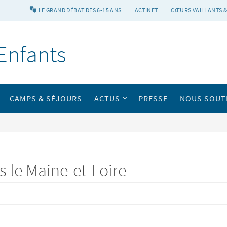
LE GRAND DÉBAT DES 6-15 ANS
ACTINET
CŒURS VAILLANTS &
Enfants
CAMPS & SÉJOURS
ACTUS
PRESSE
NOUS SOUT
ns le Maine-et-Loire