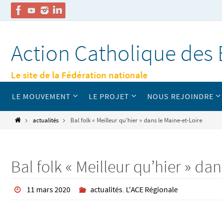
Passer
vers
Action Catholique des 
le
contenu
Le site de la Fédération nationale
Passer
LE MOUVEMENT
LE PROJET
NOUS REJOINDRE
vers
le
contenu
Home
actualités
Bal folk « Meilleur qu’hier » dans le Maine-et-Loire
Bal folk « Meilleur qu’hier » da
11 mars 2020
actualités
,
L'ACE Régionale