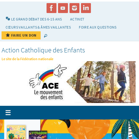
Passer
vers
le
LE GRAND DÉBAT DES 6-15 ANS
ACTINET
contenu
CŒURS VAILLANTS & ÂMES VAILLANTES
FOIRE AUX QUESTIONS
FAIRE UN DON
Action Catholique des Enfants
Le site de la Fédération nationale