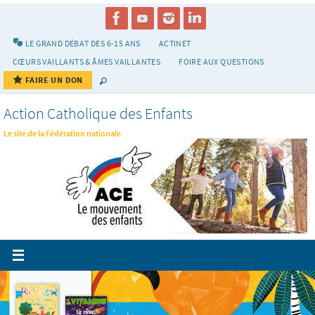
Passer
vers
le
LE GRAND DÉBAT DES 6-15 ANS
ACTINET
contenu
CŒURS VAILLANTS & ÂMES VAILLANTES
FOIRE AUX QUESTIONS
FAIRE UN DON
Action Catholique des Enfants
Le site de la Fédération nationale