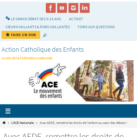
Passer
vers
le
LE GRAND DÉBAT DES 6-15 ANS
ACTINET
contenu
CŒURS VAILLANTS & ÂMES VAILLANTES
FOIRE AUX QUESTIONS
FAIRE UN DON
Action Catholique des Enfants
Le site de la Fédération nationale
Home
L'ACE Nationale
Avec AEDE, remettre les droits de l’enfant au cœur des débats !
Avec AEDE, remettre les droits de