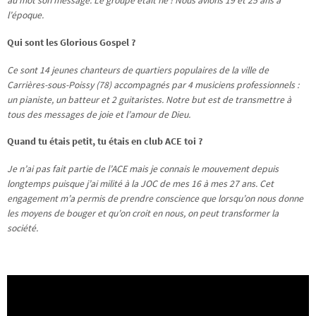
au mot son message. Le groupe était né ! Nous avions 19 et 25 ans à
l’époque.
Qui sont les Glorious Gospel ?
Ce sont 14 jeunes chanteurs de quartiers populaires de la ville de
Carrières-sous-Poissy (78) accompagnés par 4 musiciens professionnels :
un pianiste, un batteur et 2 guitaristes. Notre but est de transmettre à
tous des messages de joie et l’amour de Dieu.
Quand tu étais petit, tu étais en club ACE toi ?
Je n’ai pas fait partie de l’ACE mais je connais le mouvement depuis
longtemps puisque j’ai milité à la JOC de mes 16 à mes 27 ans. Cet
engagement m’a permis de prendre conscience que lorsqu’on nous donne
les moyens de bouger et qu’on croit en nous, on peut transformer la
société.