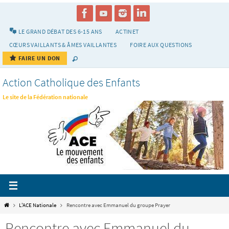
Passer
vers
le
LE GRAND DÉBAT DES 6-15 ANS
ACTINET
contenu
CŒURS VAILLANTS & ÂMES VAILLANTES
FOIRE AUX QUESTIONS
FAIRE UN DON
Action Catholique des Enfants
Le site de la Fédération nationale
Home
L'ACE Nationale
Rencontre avec Emmanuel du groupe Prayer
Rencontre avec Emmanuel du