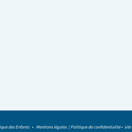
ique des Enfants •
Mentions légales
|
Politique de confidentialité
• site