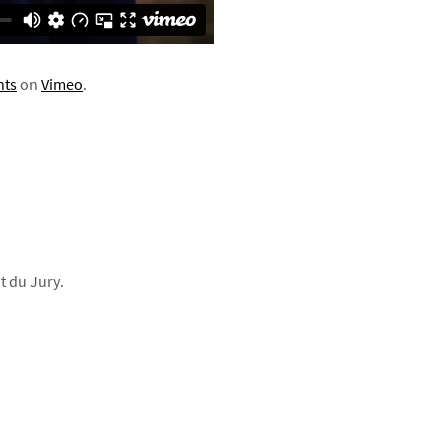
nts
on
Vimeo
.
t du Jury.