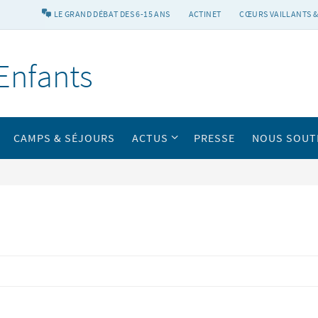
LE GRAND DÉBAT DES 6-15 ANS
ACTINET
CŒURS VAILLANTS &
Enfants
CAMPS & SÉJOURS
ACTUS
PRESSE
NOUS SOUT