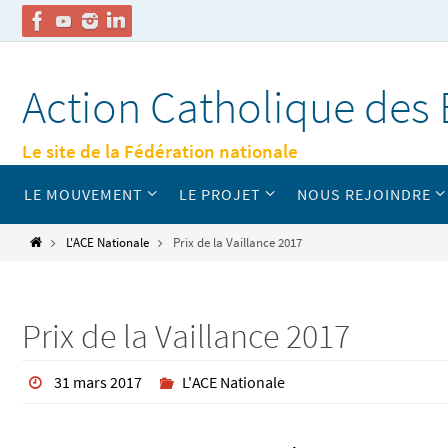
Passer
vers
Action Catholique des 
le
contenu
Le site de la Fédération nationale
Passer
LE MOUVEMENT
LE PROJET
NOUS REJOINDRE
vers
le
contenu
Home
L'ACE Nationale
Prix de la Vaillance 2017
Prix de la Vaillance 2017
31 mars 2017
L'ACE Nationale