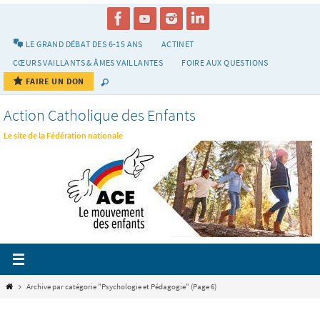
Passer
vers
le
LE GRAND DÉBAT DES 6-15 ANS
ACTINET
contenu
CŒURS VAILLANTS & ÂMES VAILLANTES
FOIRE AUX QUESTIONS
FAIRE UN DON
Action Catholique des Enfants
Le site de la Fédération nationale
Home
Archive par catégorie "Psychologie et Pédagogie"
(Page 6)